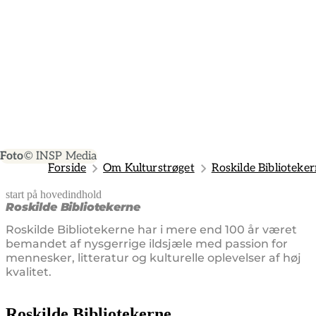
Foto
© INSP Media
Forside
Om Kulturstrøget
Roskilde Biblioteke
start på hovedindhold
senest opdateret 21. februar 2025
Roskilde Bibliotekerne
Roskilde Bibliotekerne har i mere end 100 år været
bemandet af nysgerrige ildsjæle med passion for
mennesker, litteratur og kulturelle oplevelser af høj
kvalitet.
Roskilde Bibliotekerne