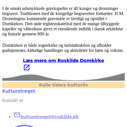
I de smukt udsmykkede gravkapeller er 40 konger og dronninger
begravet. Traditionen med de kongelige begravelser fortsætter. H.M.
Dronningens kommende gravmæle er færdigt og opstillet i
Domkirken. Den røde teglstenskatedral med de mange tilbyggede
kapeller og våbenhuse giver et enestående indblik i dansk arkitektur
og historie gennem 800 år.
Domkirken er både sognekirke og turistattraktion og afholder
gudstjenester, kirkelige handlinger og aktiviteter for børn og voksne.
Læs mere om Roskilde Domkirke
#alle tiders kulturliv
Kulturstrøget
Kontakt os
kulturstroeget@roskilde.dk